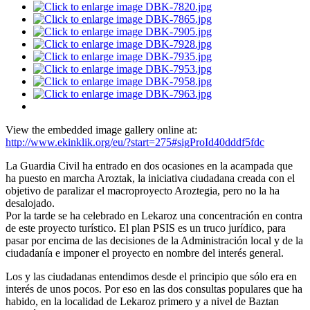
ema
ficación
án
View the embedded image gallery online at:
darras,
http://www.ekinklik.org/eu/?start=275#sigProId40dddf5fdc
ra
La Guardia Civil ha entrado en dos ocasiones en la acampada que
ha puesto en marcha Aroztak, la iniciativa ciudadana creada con el
objetivo de paralizar el macroproyecto Aroztegia, pero no la ha
l
desalojado.
.
Por la tarde se ha celebrado en Lekaroz una concentración en contra
de este proyecto turístico. El plan PSIS es un truco jurídico, para
pasar por encima de las decisiones de la Administración local y de la
ciudadanía e imponer el proyecto en nombre del interés general.
o,
camos
Los y las ciudadanas entendimos desde el principio que sólo era en
interés de unos pocos. Por eso en las dos consultas populares que ha
ipar
habido, en la localidad de Lekaroz primero y a nivel de Baztan