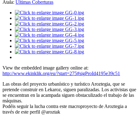
Atala:
Últimas Coberturas
aña
ca
do
",
ndolo
mente.
emos
ciar
mente
View the embedded image gallery online at:
http://www.ekinklik.org/eu/?start=275#sigProId4195e39c51
d
Las obras del proyecto urbanístico y turístico Aroztegia, que se
pretende construir en Lekaroz, siguen paralizadas. Los activistas que
se encuentran en la acampada siguen obstaculizado el trabajo de las
máquinas.
Podéis seguir la lucha contra este macroproyecto de Aroztegia a
través de este perfil @aroztak
os
deran
sistas