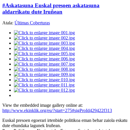
l.
#Askatasuna Euskal presoen askatasuna
aldarrikatu dute Iruñean
,
Atala:
Últimas Coberturas
camos
ipar
estación
View the embedded image gallery online at:
http://www.ekinklik.org/eu/?start=275#sigProId429422f313
Euskal presoen egoerari irtenbide politikoa eman behar zaiola eskatu
dute ehundaka lagunek Iruñean.
ndo.