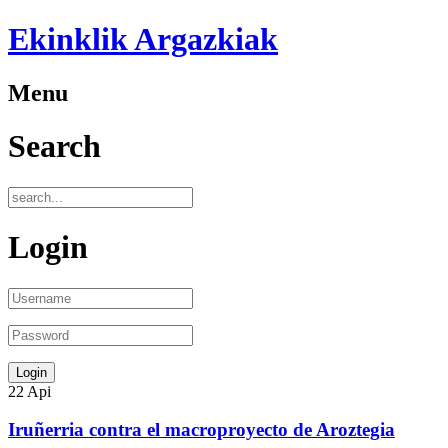
Ekinklik Argazkiak
s
do
ntes
Menu
es
ulares
Search
ca
ona
Login
sa
ce
22
Api
Iruñerria contra el macroproyecto de Aroztegia
gia.