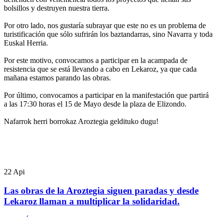
bolsillos y destruyen nuestra tierra.
ra
Por otro lado, nos gustaría subrayar que este no es un problema de
turistificación que sólo sufrirán los baztandarras, sino Navarra y toda
s
Euskal Herria.
Por este motivo, convocamos a participar en la acampada de
resistencia que se está llevando a cabo en Lekaroz, ya que cada
mañana estamos parando las obras.
tad
Por último, convocamos a participar en la manifestación que partirá
a las 17:30 horas el 15 de Mayo desde la plaza de Elizondo.
amiento
Nafarrok herri borrokaz Aroztegia geldituko dugu!
n
anía,
22
Api
rno
Las obras de la Aroztegia siguen paradas y desde
ra
Lekaroz llaman a multiplicar la solidaridad.
do