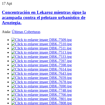
17
Api
istas
nden
Concentración en Lekaroz mientras sigue la
acampada contra el pelotazo urbanístico de
encia
Aroztegia.
ctos
Atala:
Últimas Coberturas
los
uyen
a
ía
yar