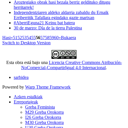
Aroztegiako obrak hasi bezala berriz geldituko ditugu
herritarrek!
Independentziaren aldeko aldarria zabaldu du Ernaik
Erriberritik Tafallara egindako gazte martxan
#AberriEguna21 Keinu bat batera
30 de marzo: Día de la tierra Palestina
Hasi
«
51
52
53
54
55
56
57
58
59
60
»
Bukaera
Switch to Desktop Version
Esta obra está bajo una
Licencia Creative Commons Atribución-
NoComercial-CompartirIgual 4.0 Internacional
.
sarbidea
Powered by
Warp Theme Framework
Azken estalkiak
Erreportajeak
Greba Feminista
M29 Greba Orokorra
I26 Greba Orokorra
M30 Greba Orokorra
U30 Greba Orokorra