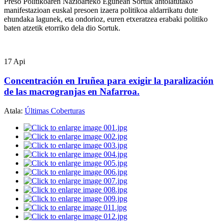
Preso Politikoaren Nazioarteko Egunean Sortuk antolatutako
manifestazioan euskal presoen izaera politikoa aldarrikatu dute
ehundaka lagunek, eta ondorioz, euren etxeratzea erabaki politiko
rok
baten atzetik etorriko dela dio Sortuk.
kaz
egia
uko
17
Api
Concentración en Iruñea para exigir la paralización
de las macrogranjas en Nafarroa.
Atala:
Últimas Coberturas