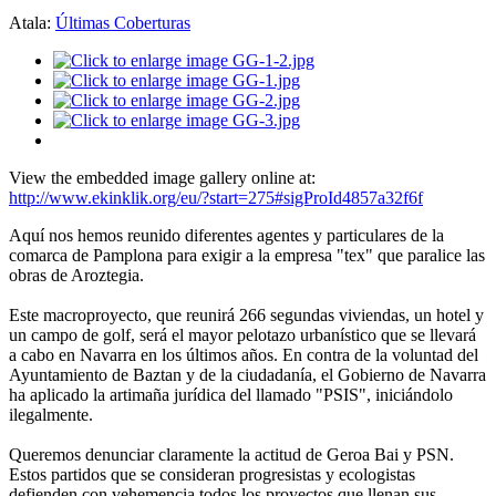
Atala:
Últimas Coberturas
proyecto,
á
das
das,
View the embedded image gallery online at:
http://www.ekinklik.org/eu/?start=275#sigProId4857a32f6f
Aquí nos hemos reunido diferentes agentes y particulares de la
o
comarca de Pamplona para exigir a la empresa "tex" que paralice las
obras de Aroztegia.
Este macroproyecto, que reunirá 266 segundas viviendas, un hotel y
un campo de golf, será el mayor pelotazo urbanístico que se llevará
a cabo en Navarra en los últimos años. En contra de la voluntad del
zo
Ayuntamiento de Baztan y de la ciudadanía, el Gobierno de Navarra
stico
ha aplicado la artimaña jurídica del llamado "PSIS", iniciándolo
ilegalmente.
á
Queremos denunciar claramente la actitud de Geroa Bai y PSN.
Estos partidos que se consideran progresistas y ecologistas
defienden con vehemencia todos los proyectos que llenan sus