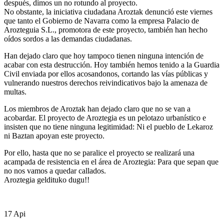
después, dimos un no rotundo al proyecto.
No obstante, la iniciativa ciudadana Aroztak denunció este viernes
ada
que tanto el Gobierno de Navarra como la empresa Palacio de
Arozteguia S.L., promotora de este proyecto, también han hecho
encia
oídos sordos a las demandas ciudadanas.
Han dejado claro que hoy tampoco tienen ninguna intención de
acabar con esta destrucción. Hoy también hemos tenido a la Guardia
ndo
Civil enviada por ellos acosandonos, cortando las vías públicas y
vulnerando nuestros derechos reivindicativos bajo la amenaza de
multas.
oz,
Los miembros de Aroztak han dejado claro que no se van a
acobardar. El proyecto de Aroztegia es un pelotazo urbanístico e
insisten que no tiene ninguna legitimidad: Ni el pueblo de Lekaroz
ni Baztan apoyan este proyecto.
na
os
Por ello, hasta que no se paralice el proyecto se realizará una
do
acampada de resistencia en el área de Aroztegia: Para que sepan que
no nos vamos a quedar callados.
Aroztegia geldituko dugu!!
a
17
Api
cia