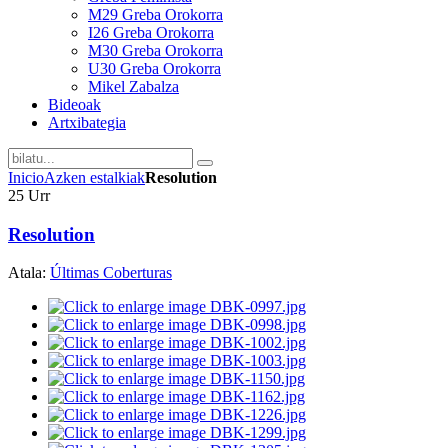
M29 Greba Orokorra
I26 Greba Orokorra
M30 Greba Orokorra
U30 Greba Orokorra
Mikel Zabalza
Bideoak
Artxibategia
Inicio
Azken estalkiak
Resolution
25
Urr
Resolution
Atala:
Últimas Coberturas