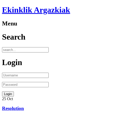
Ekinklik Argazkiak
Menu
Search
Login
25
Oct
Resolution