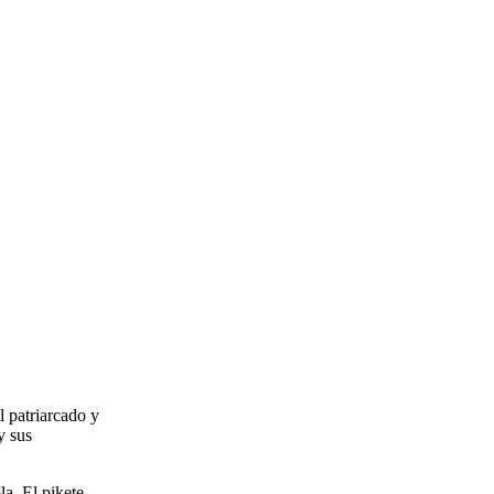
l patriarcado y
y sus
la. El pikete