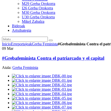
M29 Greba Orokorra
I26 Greba Orokorra
M30 Greba Orokorra
U30 Greba Orokorra
Mikel Zabalza
Bideoak
Artxibategia
Inicio
Erreportajeak
Greba Feminista
#Grebafeminista Contra el patri
09
Mar
#Grebafeminista Contra el patriarcado y el capital
Atala:
Greba Feminista