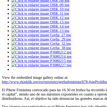
View the embedded image gallery online at:
http://www.ekinklik.org/eu/reportajes/grebafeminista/878-#sigProId
El Pikete Feminista convocado para las 16.30 en Iruñea ha recorrido la
el capital”, siendo uno de sus máximos exponentes en cuanto a opresió
distribuidoras. Así, el objetivo ha sido denunciar las grandes marca
Dos jóvenes que participaban en el Pikete Feminista han sido identific