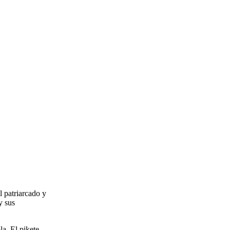
l patriarcado y
y sus
la. El pikete