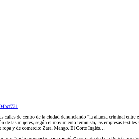
a04bcf731
s calles de centro de la ciudad denunciando “la alianza criminal entre e
n de las mujeres, según el movimiento feminista, las empresas textiles 
s de ropa y de comercio: Zara, Mango, El Corte Inglés…
adas y “serán propuestas para sanción” por parte de la la Policía españo