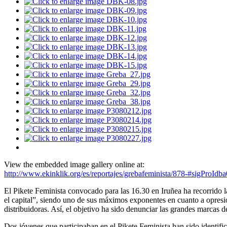
View the embedded image gallery online at:
http://www.ekinklik.org/es/reportajes/grebafeminista/878-#sigProIdb
El Pikete Feminista convocado para las 16.30 en Iruñea ha recorrido la
el capital”, siendo uno de sus máximos exponentes en cuanto a opresió
distribuidoras. Así, el objetivo ha sido denunciar las grandes marca
Dos jóvenes que participaban en el Pikete Feminista han sido identific