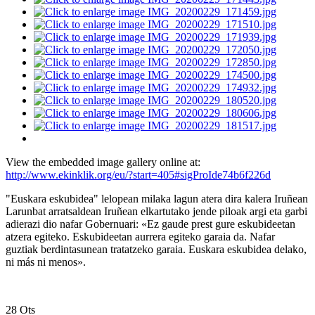
View the embedded image gallery online at:
http://www.ekinklik.org/eu/?start=405#sigProIde74b6f226d
"Euskara eskubidea" lelopean milaka lagun atera dira kalera Iruñean
Larunbat arratsaldean Iruñean elkartutako jende piloak argi eta garbi
adierazi dio nafar Gobernuari: «Ez gaude prest gure eskubideetan
atzera egiteko. Eskubideetan aurrera egiteko garaia da. Nafar
guztiak berdintasunean tratatzeko garaia. Euskara eskubidea delako,
ni más ni menos».
28
Ots