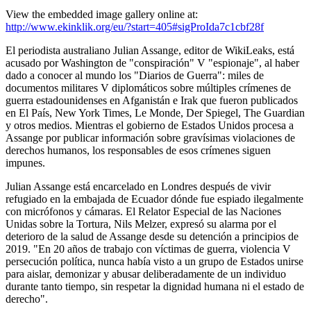
View the embedded image gallery online at:
http://www.ekinklik.org/eu/?start=405#sigProIda7c1cbf28f
El periodista australiano Julian Assange, editor de WikiLeaks, está
acusado por Washington de "conspiración" V "espionaje", al haber
dado a conocer al mundo los "Diarios de Guerra": miles de
documentos militares V diplomáticos sobre múltiples crímenes de
guerra estadounidenses en Afganistán e Irak que fueron publicados
en El País, New York Times, Le Monde, Der Spiegel, The Guardian
y otros medios. Mientras el gobierno de Estados Unidos procesa a
Assange por publicar información sobre gravísimas violaciones de
derechos humanos, los responsables de esos crímenes siguen
impunes.
Julian Assange está encarcelado en Londres después de vivir
refugiado en la embajada de Ecuador dónde fue espiado ilegalmente
con micrófonos y cámaras. El Relator Especial de las Naciones
Unidas sobre la Tortura, Nils Melzer, expresó su alarma por el
deterioro de la salud de Assange desde su detención a principios de
2019. "En 20 años de trabajo con víctimas de guerra, violencia V
persecución política, nunca había visto a un grupo de Estados unirse
para aislar, demonizar y abusar deliberadamente de un individuo
durante tanto tiempo, sin respetar la dignidad humana ni el estado de
derecho".