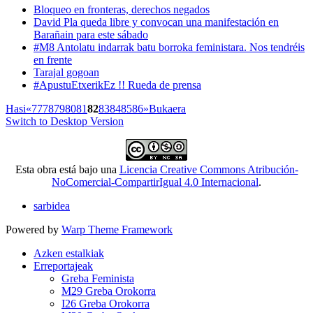
Bloqueo en fronteras, derechos negados
David Pla queda libre y convocan una manifestación en
Barañain para este sábado
#M8 Antolatu indarrak batu borroka feministara. Nos tendréis
en frente
Tarajal gogoan
#ApustuEtxerikEz !! Rueda de prensa
Hasi
«
77
78
79
80
81
82
83
84
85
86
»
Bukaera
Switch to Desktop Version
Esta obra está bajo una
Licencia Creative Commons Atribución-
NoComercial-CompartirIgual 4.0 Internacional
.
sarbidea
Powered by
Warp Theme Framework
Azken estalkiak
Erreportajeak
Greba Feminista
M29 Greba Orokorra
I26 Greba Orokorra