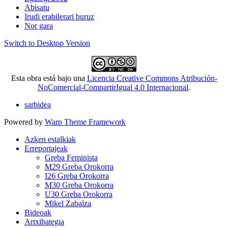
Abisatu
Irudi erabilerari buruz
Nor gara
Switch to Desktop Version
Esta obra está bajo una
Licencia Creative Commons Atribución-
NoComercial-CompartirIgual 4.0 Internacional
.
sarbidea
Powered by
Warp Theme Framework
Azken estalkiak
Erreportajeak
Greba Feminista
M29 Greba Orokorra
I26 Greba Orokorra
M30 Greba Orokorra
U30 Greba Orokorra
Mikel Zabalza
Bideoak
Artxibategia