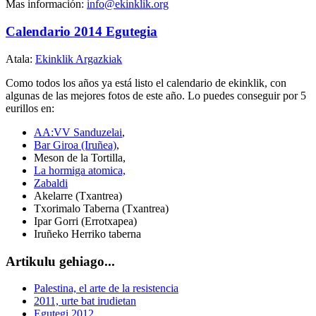
Mas información:
info@ekinklik.org
Calendario 2014 Egutegia
Atala:
Ekinklik Argazkiak
Como todos los años ya está listo el calendario de ekinklik, con
algunas de las mejores fotos de este año. Lo puedes conseguir por 5
eurillos en:
AA:VV Sanduzelai
,
Bar Giroa (Iruñea)
,
Meson de la Tortilla,
La hormiga atomica,
Zabaldi
Akelarre (Txantrea)
Txorimalo Taberna (Txantrea)
Ipar Gorri (Errotxapea)
Iruñeko Herriko taberna
Artikulu gehiago...
Palestina, el arte de la resistencia
2011, urte bat irudietan
Egutegi 2012