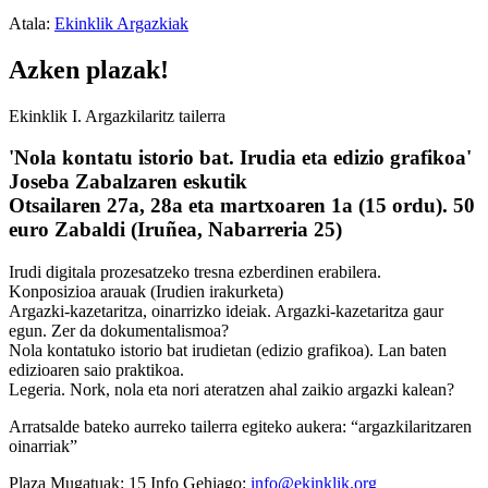
Atala:
Ekinklik Argazkiak
Azken plazak!
Ekinklik I. Argazkilaritz tailerra
'Nola kontatu istorio bat. Irudia eta edizio grafikoa'
Joseba Zabalzaren eskutik
Otsailaren 27a, 28a eta martxoaren 1a (15 ordu). 50
euro Zabaldi (Iruñea, Nabarreria 25)
Irudi digitala prozesatzeko tresna ezberdinen erabilera.
Konposizioa arauak (Irudien irakurketa)
Argazki-kazetaritza, oinarrizko ideiak. Argazki-kazetaritza gaur
egun. Zer da dokumentalismoa?
Nola kontatuko istorio bat irudietan (edizio grafikoa). Lan baten
edizioaren saio praktikoa.
Legeria. Nork, nola eta nori ateratzen ahal zaikio argazki kalean?
Arratsalde bateko aurreko tailerra egiteko aukera: “argazkilaritzaren
oinarriak”
Plaza Mugatuak: 15 Info Gehiago:
info@ekinklik.org