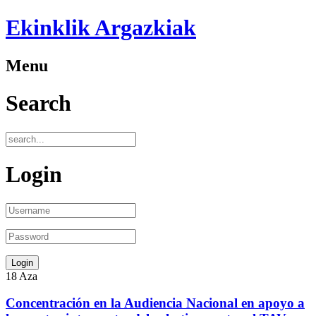
Ekinklik Argazkiak
Menu
Search
Login
18
Aza
Concentración en la Audiencia Nacional en apoyo a