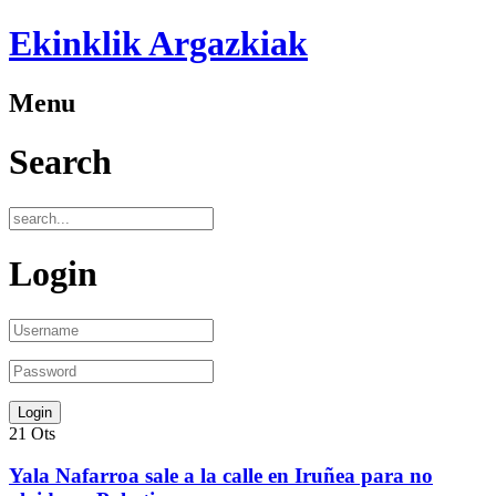
Ekinklik Argazkiak
Menu
Search
Login
21
Ots
Yala Nafarroa sale a la calle en Iruñea para no