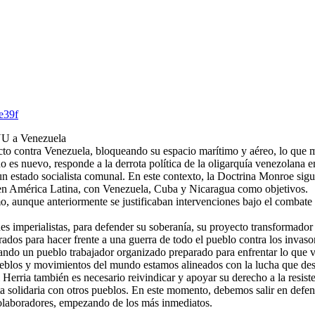
e39f
EUU a Venezuela
ecto contra Venezuela, bloqueando su espacio marítimo y aéreo, lo que m
o es nuevo, responde a la derrota política de la oligarquía venezolana e
un estado socialista comunal. En este contexto, la Doctrina Monroe sigu
e en América Latina, con Venezuela, Cuba y Nicaragua como objetivos.
ismo, aunque anteriormente se justificaban intervenciones bajo el combat
es imperialistas, para defender su soberanía, su proyecto transformador
dos para hacer frente a una guerra de todo el pueblo contra los invasor
tando un pueblo trabajador organizado preparado para enfrentar lo que 
eblos y movimientos del mundo estamos alineados con la lucha que desa
Herria también es necesario reivindicar y apoyar su derecho a la resiste
sta solidaria con otros pueblos. En este momento, debemos salir en defe
colaboradores, empezando de los más inmediatos.