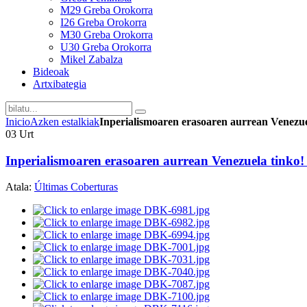
M29 Greba Orokorra
I26 Greba Orokorra
M30 Greba Orokorra
U30 Greba Orokorra
Mikel Zabalza
Bideoak
Artxibategia
Inicio
Azken estalkiak
Inperialismoaren erasoaren aurrean Venezuel
03
Urt
Inperialismoaren erasoaren aurrean Venezuela tinko! 
Atala:
Últimas Coberturas