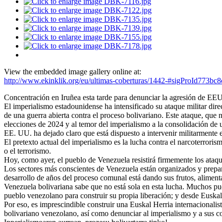
View the embedded image gallery online at:
http://www.ekinklik.org/eu/ultimas-coberturas/1442-#sigProId773bc8
Concentración en Iruñea esta tarde para denunciar la agresión de E
El imperialismo estadounidense ha intensificado su ataque militar dir
de una guerra abierta contra el proceso bolivariano. Este ataque, que n
elecciones de 2024 y al temor del imperialismo a la consolidación de 
EE. UU. ha dejado claro que está dispuesto a intervenir militarment
El pretexto actual del imperialismo es la lucha contra el narcoterror
o el terrorismo.
Hoy, como ayer, el pueblo de Venezuela resistirá firmemente los ataqu
Los sectores más conscientes de Venezuela están organizados y prepara
desarrollo de años del proceso comunal está dando sus frutos, alimen
Venezuela bolivariana sabe que no está sola en esta lucha. Muchos pu
pueblo venezolano para construir su propia liberación; y desde Euskal 
Por eso, es imprescindible construir una Euskal Herria internacionali
bolivariano venezolano, así como denunciar al imperialismo y a sus 