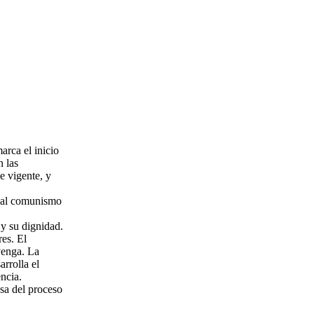
arca el inicio
n las
e vigente, y
e al comunismo
 y su dignidad.
es. El
venga. La
rrolla el
ncia.
nsa del proceso