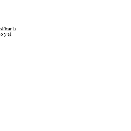
ificar la
o y el