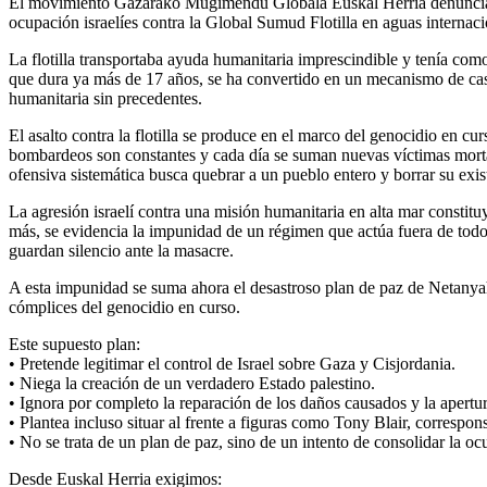
El movimiento Gazarako Mugimendu Globala Euskal Herria denuncia con
ocupación israelíes contra la Global Sumud Flotilla en aguas internaci
La flotilla transportaba ayuda humanitaria imprescindible y tenía com
que dura ya más de 17 años, se ha convertido en un mecanismo de cast
humanitaria sin precedentes.
El asalto contra la flotilla se produce en el marco del genocidio en cu
bombardeos son constantes y cada día se suman nuevas víctimas mortal
ofensiva sistemática busca quebrar a un pueblo entero y borrar su exis
La agresión israelí contra una misión humanitaria en alta mar constitu
más, se evidencia la impunidad de un régimen que actúa fuera de todo
guardan silencio ante la masacre.
A esta impunidad se suma ahora el desastroso plan de paz de Netanya
cómplices del genocidio en curso.
Este supuesto plan:
• Pretende legitimar el control de Israel sobre Gaza y Cisjordania.
• Niega la creación de un verdadero Estado palestino.
• Ignora por completo la reparación de los daños causados y la apertur
• Plantea incluso situar al frente a figuras como Tony Blair, correspons
• No se trata de un plan de paz, sino de un intento de consolidar la oc
Desde Euskal Herria exigimos: