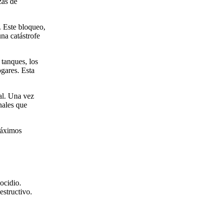
zas de
. Este bloqueo,
na catástrofe
 tanques, los
gares. Esta
nal. Una vez
nales que
máximos
ocidio.
estructivo.