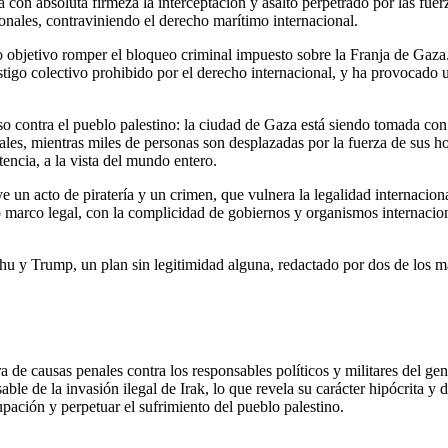
 absoluta firmeza la interceptación y asalto perpetrado por las fuer
onales, contraviniendo el derecho marítimo internacional.
o objetivo romper el bloqueo criminal impuesto sobre la Franja de Gaza
igo colectivo prohibido por el derecho internacional, y ha provocado u
rso contra el pueblo palestino: la ciudad de Gaza está siendo tomada con
es, mientras miles de personas son desplazadas por la fuerza de sus ho
tencia, a la vista del mundo entero.
ye un acto de piratería y un crimen, que vulnera la legalidad internacio
 marco legal, con la complicidad de gobiernos y organismos internacio
hu y Trump, un plan sin legitimidad alguna, redactado por dos de los 
a de causas penales contra los responsables políticos y militares del gen
able de la invasión ilegal de Irak, lo que revela su carácter hipócrita y d
upación y perpetuar el sufrimiento del pueblo palestino.