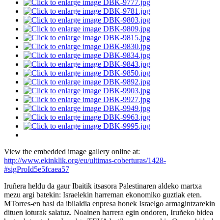
View the embedded image gallery online at:
http://www.ekinklik.org/eu/ultimas-coberturas/1428-
#sigProId5e5fcaea57
Iruñera heldu da gaur Ibaitik itsasora Palestinaren aldeko martxa
mezu argi batekin: Israelekin harreman ekonomiko guztiak eten.
MTorres-en hasi da ibilaldia enpresa honek Israelgo armagintzarekin
dituen loturak salatuz. Noainen harrera egin ondoren, Iruñeko bidea