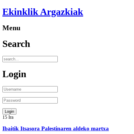
Ekinklik Argazkiak
Menu
Search
Login
15
Ira
Ibaitik Itsasora Palestinaren aldeko martxa