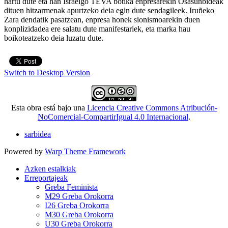
hartu dute eta han Israelgo TEVA botika enpresarekin Osasunbideak
dituen hitzarmenak apurtzeko deia egin dute sendagileek. Iruñeko
Zara dendatik pasatzean, enpresa honek sionismoarekin duen
konplizidadea ere salatu dute manifestariek, eta marka hau
boikoteatzeko deia luzatu dute.
Switch to Desktop Version
Esta obra está bajo una
Licencia Creative Commons Atribución-
NoComercial-CompartirIgual 4.0 Internacional
.
sarbidea
Powered by
Warp Theme Framework
Azken estalkiak
Erreportajeak
Greba Feminista
M29 Greba Orokorra
I26 Greba Orokorra
M30 Greba Orokorra
U30 Greba Orokorra