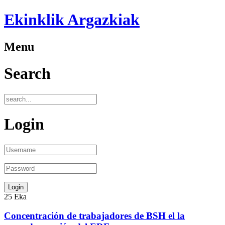
Ekinklik Argazkiak
Menu
Search
Login
25
Eka
Concentración de trabajadores de BSH el la