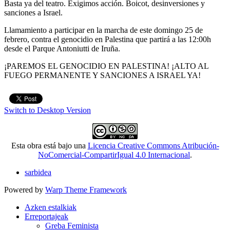
Basta ya del teatro. Exigimos acción. Boicot, desinversiones y
sanciones a Israel.
Llamamiento a participar en la marcha de este domingo 25 de
febrero, contra el genocidio en Palestina que partirá a las 12:00h
desde el Parque Antoniutti de Iruña.
¡PAREMOS EL GENOCIDIO EN PALESTINA! ¡ALTO AL
FUEGO PERMANENTE Y SANCIONES A ISRAEL YA!
Switch to Desktop Version
Esta obra está bajo una
Licencia Creative Commons Atribución-
NoComercial-CompartirIgual 4.0 Internacional
.
sarbidea
Powered by
Warp Theme Framework
Azken estalkiak
Erreportajeak
Greba Feminista