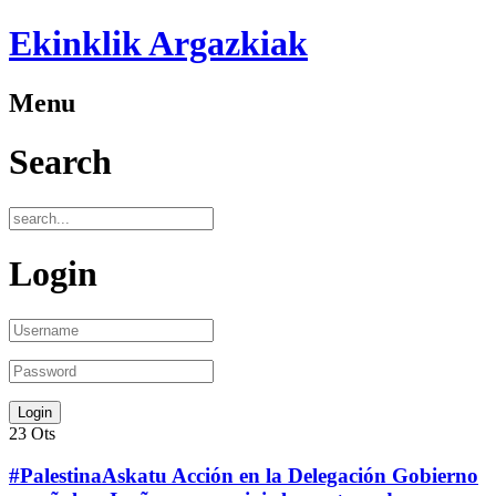
Ekinklik Argazkiak
Menu
Search
Login
23
Ots
#PalestinaAskatu Acción en la Delegación Gobierno