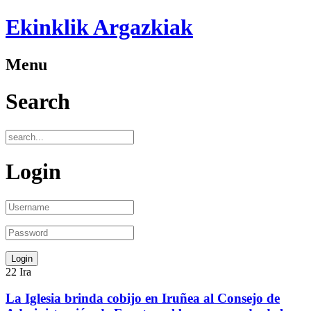
Ekinklik Argazkiak
Menu
Search
Login
22
Ira
La Iglesia brinda cobijo en Iruñea al Consejo de