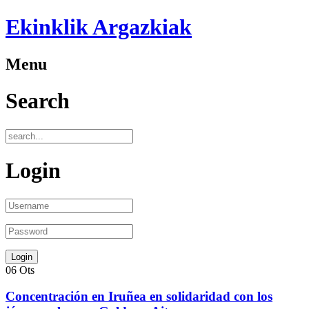
Ekinklik Argazkiak
Menu
Search
Login
06
Ots
Concentración en Iruñea en solidaridad con los