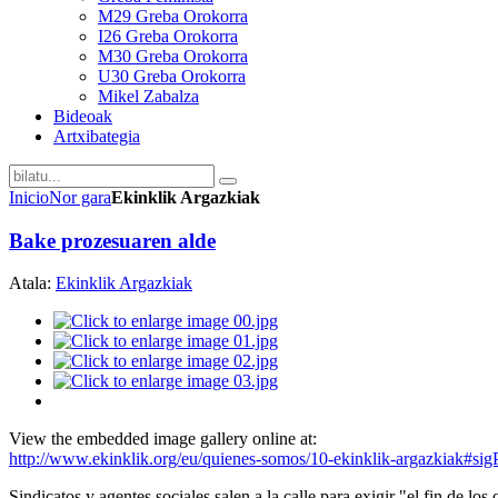
M29 Greba Orokorra
I26 Greba Orokorra
M30 Greba Orokorra
U30 Greba Orokorra
Mikel Zabalza
Bideoak
Artxibategia
Inicio
Nor gara
Ekinklik Argazkiak
Bake prozesuaren alde
Atala:
Ekinklik Argazkiak
View the embedded image gallery online at:
http://www.ekinklik.org/eu/quienes-somos/10-ekinklik-argazkiak#si
Sindicatos y agentes sociales salen a la calle para exigir "el fin de los