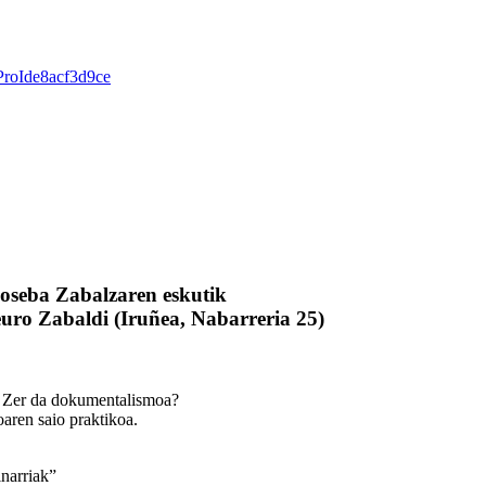
gProIde8acf3d9ce
 Joseba Zabalzaren eskutik
euro Zabaldi (Iruñea, Nabarreria 25)
n. Zer da dokumentalismoa?
oaren saio praktikoa.
inarriak”