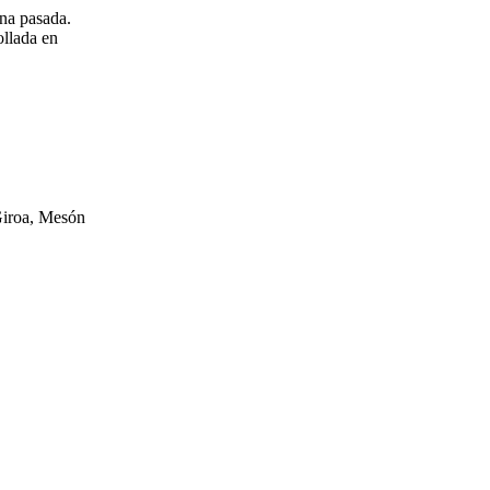
ana pasada.
ollada en
Giroa, Mesón