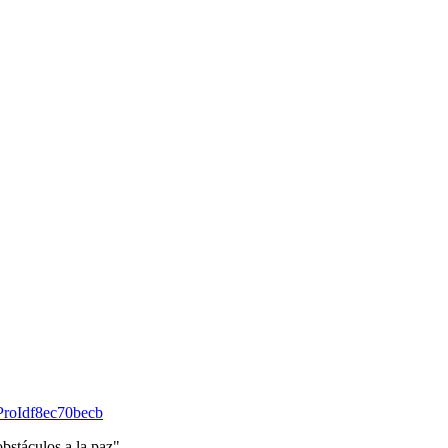
gProIdf8ec70becb
 obstáculos a la paz"