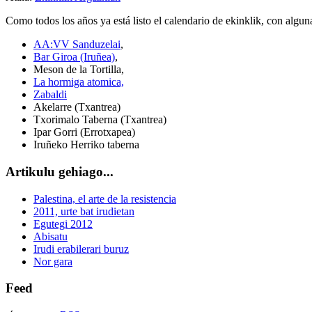
Como todos los años ya está listo el calendario de ekinklik, con algun
AA:VV Sanduzelai
,
Bar Giroa (Iruñea)
,
Meson de la Tortilla,
La hormiga atomica,
Zabaldi
Akelarre (Txantrea)
Txorimalo Taberna (Txantrea)
Ipar Gorri (Errotxapea)
Iruñeko Herriko taberna
Artikulu gehiago...
Palestina, el arte de la resistencia
2011, urte bat irudietan
Egutegi 2012
Abisatu
Irudi erabilerari buruz
Nor gara
Feed