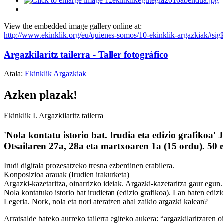
View the embedded image gallery online at:
http://www.ekinklik.org/eu/quienes-somos/10-ekinklik-argazkiak#si
Argazkilaritz tailerra - Taller fotográfico
Atala:
Ekinklik Argazkiak
Azken plazak!
Ekinklik I. Argazkilaritz tailerra
'Nola kontatu istorio bat. Irudia eta edizio grafikoa'
Otsailaren 27a, 28a eta martxoaren 1a (15 ordu). 50 
Irudi digitala prozesatzeko tresna ezberdinen erabilera.
Konposizioa arauak (Irudien irakurketa)
Argazki-kazetaritza, oinarrizko ideiak. Argazki-kazetaritza gaur egu
Nola kontatuko istorio bat irudietan (edizio grafikoa). Lan baten edizi
Legeria. Nork, nola eta nori ateratzen ahal zaikio argazki kalean?
Arratsalde bateko aurreko tailerra egiteko aukera: “argazkilaritzaren o