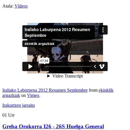
Atala:
Vídeos
Iraliako Laburpena 2012 Resumen Septiembre
from
ekinklik
argazkiak
on
Vimeo
.
Irakurtzen jarraitu
01
Urr
Greba Orokorra I26 - 26S Huelga General