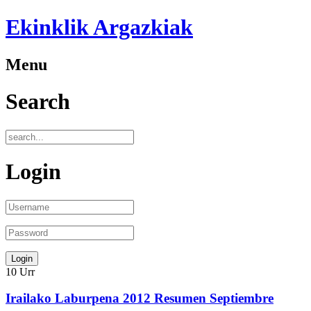
Ekinklik Argazkiak
Menu
Search
Login
10
Urr
Irailako Laburpena 2012 Resumen Septiembre