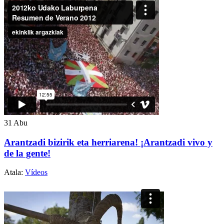
31
Abu
Arantzadi bizirik eta herriarena! ¡Arantzadi vivo y
de la gente!
Atala:
Vídeos