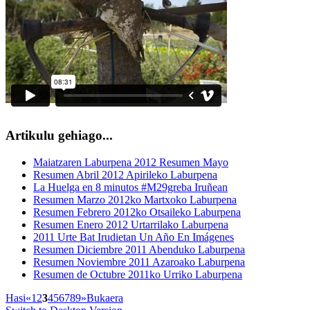
Artikulu gehiago...
Maiatzaren Laburpena 2012 Resumen Mayo
Resumen Abril 2012 Apirileko Laburpena
La Huelga en 8 minutos #M29greba Iruñean
Resumen Marzo 2012ko Martxoko Laburpena
Resumen Febrero 2012ko Otsaileko Laburpena
Resumen Enero 2012 Urtarrilako Laburpena
2011 Urte Bat Irudietan Un Año En Imágenes
Resumen Diciembre 2011 Abenduko Laburpena
Resumen Noviembre 2011 Azaroako Laburpena
Resumen de Octubre 2011ko Urriko Laburpena
Hasi
«
1
2
3
4
5
6
7
8
9
»
Bukaera