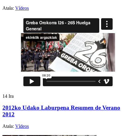
Atala:
Vídeos
14
Ira
2012ko Udako Laburpena Resumen de Verano
2012
Atala:
Vídeos