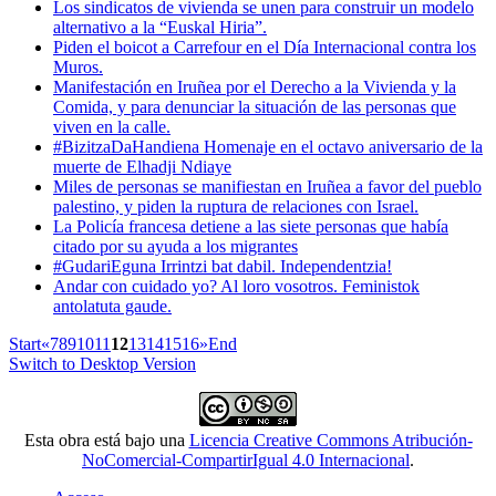
Los sindicatos de vivienda se unen para construir un modelo
alternativo a la “Euskal Hiria”.
Piden el boicot a Carrefour en el Día Internacional contra los
Muros.
Manifestación en Iruñea por el Derecho a la Vivienda y la
Comida, y para denunciar la situación de las personas que
viven en la calle.
#BizitzaDaHandiena Homenaje en el octavo aniversario de la
muerte de Elhadji Ndiaye
Miles de personas se manifiestan en Iruñea a favor del pueblo
palestino, y piden la ruptura de relaciones con Israel.
La Policía francesa detiene a las siete personas que había
citado por su ayuda a los migrantes
#GudariEguna Irrintzi bat dabil. Independentzia!
Andar con cuidado yo? Al loro vosotros. Feministok
antolatuta gaude.
Start
«
7
8
9
10
11
12
13
14
15
16
»
End
Switch to Desktop Version
Esta obra está bajo una
Licencia Creative Commons Atribución-
NoComercial-CompartirIgual 4.0 Internacional
.