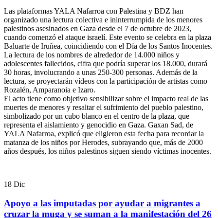
Las plataformas YALA Nafarroa con Palestina y BDZ han
organizado una lectura colectiva e ininterrumpida de los menores
palestinos asesinados en Gaza desde el 7 de octubre de 2023,
cuando comenzó el ataque israelí. Este evento se celebra en la plaza
Baluarte de Iruñea, coincidiendo con el Día de los Santos Inocentes.
La lectura de los nombres de alrededor de 14.000 niños y
adolescentes fallecidos, cifra que podría superar los 18.000, durará
30 horas, involucrando a unas 250-300 personas. Además de la
lectura, se proyectarán vídeos con la participación de artistas como
Rozalén, Amparanoia e Izaro.
El acto tiene como objetivo sensibilizar sobre el impacto real de las
muertes de menores y resaltar el sufrimiento del pueblo palestino,
simbolizado por un cubo blanco en el centro de la plaza, que
representa el aislamiento y genocidio en Gaza. Gaxan Sad, de
YALA Nafarroa, explicó que eligieron esta fecha para recordar la
matanza de los niños por Herodes, subrayando que, más de 2000
años después, los niños palestinos siguen siendo víctimas inocentes.
18
Dic
Apoyo a las imputadas por ayudar a migrantes a
cruzar la muga y se suman a la manifestación del 26