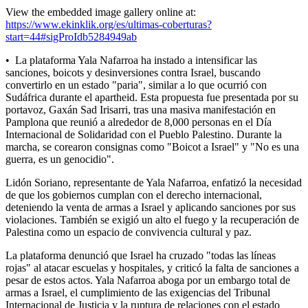
View the embedded image gallery online at:
https://www.ekinklik.org/es/ultimas-coberturas?
start=44#sigProIdb5284949ab
• La plataforma Yala Nafarroa ha instado a intensificar las
sanciones, boicots y desinversiones contra Israel, buscando
convertirlo en un estado "paria", similar a lo que ocurrió con
Sudáfrica durante el apartheid. Esta propuesta fue presentada por su
portavoz, Gaxán Sad Irisarri, tras una masiva manifestación en
Pamplona que reunió a alrededor de 8,000 personas en el Día
Internacional de Solidaridad con el Pueblo Palestino. Durante la
marcha, se corearon consignas como "Boicot a Israel" y "No es una
guerra, es un genocidio".
Lidón Soriano, representante de Yala Nafarroa, enfatizó la necesidad
de que los gobiernos cumplan con el derecho internacional,
deteniendo la venta de armas a Israel y aplicando sanciones por sus
violaciones. También se exigió un alto el fuego y la recuperación de
Palestina como un espacio de convivencia cultural y paz.
La plataforma denunció que Israel ha cruzado "todas las líneas
rojas" al atacar escuelas y hospitales, y criticó la falta de sanciones a
pesar de estos actos. Yala Nafarroa aboga por un embargo total de
armas a Israel, el cumplimiento de las exigencias del Tribunal
Internacional de Justicia y la ruptura de relaciones con el estado