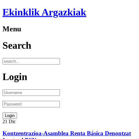
Ekinklik Argazkiak
Menu
Search
Login
21
Dic
Kontzentrazioa-Asamblea Renta Básica Denontzat