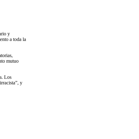
rio y
ento a toda la
torias,
ento mutuo
a. Los
rracista”, y