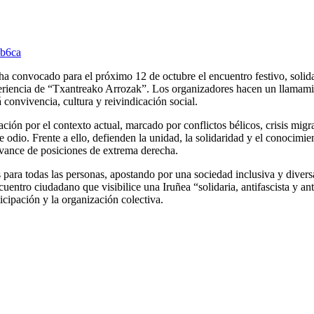
eb6ca
a convocado para el próximo 12 de octubre el encuentro festivo, solida
xperiencia de “Txantreako Arrozak”. Los organizadores hacen un llamami
convivencia, cultura y reivindicación social.
ión por el contexto actual, marcado por conflictos bélicos, crisis migra
e odio. Frente a ello, defienden la unidad, la solidaridad y el conocimi
avance de posiciones de extrema derecha.
 para todas las personas, apostando por una sociedad inclusiva y divers
entro ciudadano que visibilice una Iruñea “solidaria, antifascista y anti
icipación y la organización colectiva.