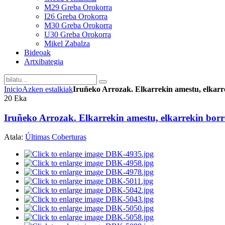
M29 Greba Orokorra
I26 Greba Orokorra
M30 Greba Orokorra
U30 Greba Orokorra
Mikel Zabalza
Bideoak
Artxibategia
Inicio
Azken estalkiak
Iruñeko Arrozak. Elkarrekin amestu, elkarr
20
Eka
Iruñeko Arrozak. Elkarrekin amestu, elkarrekin bor
Atala:
Últimas Coberturas