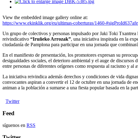
View the embedded image gallery online at:
https://www.ekinklik.org/eu/ultimas-coberturas/1460-#sigProId637af
Un grupo de colectivos y personas impulsado por Jaki Toki Txantrea h
reivindicativo
“Iruñeko Arrozak”
, una iniciativa inspirada en la e
ciudadanía de Pamplona para participar en una jornada que combinará 
En el manifiesto de presentación, los promotores expresan su preocupac
desigualdades sociales, el deterioro ambiental y el auge de discursos d
entre personas de diferentes orígenes como respuesta al racismo y al 
La iniciativa reivindica además derechos y condiciones de vida dignas
convocantes aspiran a convertir el 12 de octubre en una jornada de encu
animan a la población a sumarse a una fiesta popular basada en la part
Twitter
Feed
síguenos en
RSS
Twitter