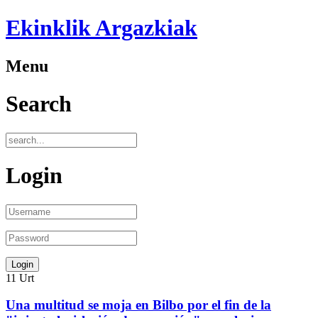
Ekinklik Argazkiak
Menu
Search
Login
11
Urt
Una multitud se moja en Bilbo por el fin de la