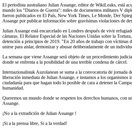
El periodista australiano Julian Assange, editor de WikiLeaks, está 
mundo los "Diarios de Guerra": miles de documentos militares V dipl
fueron publicados en El País, New York Times, Le Monde, Der Spiege
Assange por publicar información sobre gravísimas violaciones de de
Julian Assange está encarcelado en Londres después de vivir refugia
cámaras. El Relator Especial de las Naciones Unidas sobre la Tortura,
detención a principios de 2019. "En 20 años de trabajo con víctimas d
unirse para aislar, demonizar y abusar deliberadamente de un individu
La semana que viene Assange será objeto de un procedimiento judici
donde se enfrenta a la posibilidad de una terrible condena de cárcel.
Internazionalistak Auzolanean se suma a la convocatoria de jornada de
liberación inmediata de Julian Assange, e instamos a los organismos ins
ciudadanía para que hagan todo lo posible de cara a detener la Campañ
humanidad.
Queremos un mundo donde se respeten los derechos humanos, con una p
Assange.
¡No a la extradición de Julian Assange !
¡Si a la prensa libre, Si a la verdad!