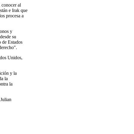
 conocer al
stán e Irak que
os procesa a
fonos y
 desde su
o de Estados
 derecho".
ados Unidos,
ción y la
da la
ntra la
Julian