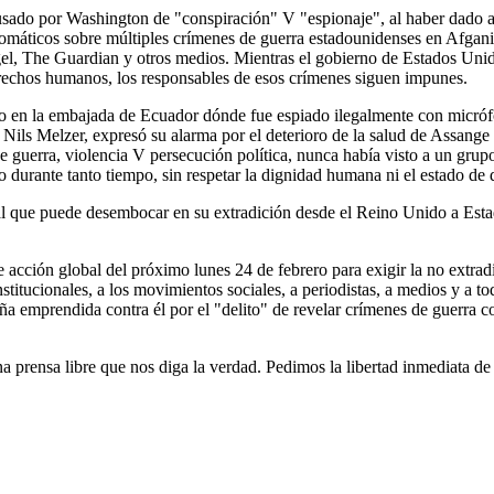
acusado por Washington de "conspiración" V "espionaje", al haber dado a
omáticos sobre múltiples crímenes de guerra estadounidenses en Afgani
l, The Guardian y otros medios. Mientras el gobierno de Estados Unid
rechos humanos, los responsables de esos crímenes siguen impunes.
do en la embajada de Ecuador dónde fue espiado ilegalmente con micró
 Nils Melzer, expresó su alarma por el deterioro de la salud de Assange
e guerra, violencia V persecución política, nunca había visto a un grup
o durante tanto tiempo, sin respetar la dignidad humana ni el estado de
al que puede desembocar en su extradición desde el Reino Unido a Est
 acción global del próximo lunes 24 de febrero para exigir la no extradi
titucionales, a los movimientos sociales, a periodistas, a medios y a to
a emprendida contra él por el "delito" de revelar crímenes de guerra co
rensa libre que nos diga la verdad. Pedimos la libertad inmediata de 