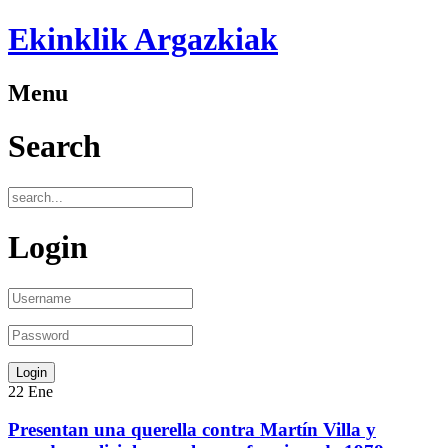
Ekinklik Argazkiak
Menu
Search
Login
22
Ene
Presentan una querella contra Martín Villa y