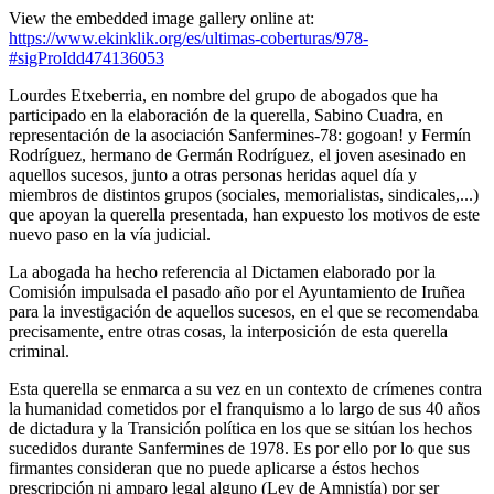
View the embedded image gallery online at:
https://www.ekinklik.org/es/ultimas-coberturas/978-
#sigProIdd474136053
Lourdes Etxeberria, en nombre del grupo de abogados que ha
participado en la elaboración de la querella, Sabino Cuadra, en
representación de la asociación Sanfermines-78: gogoan! y Fermín
Rodríguez, hermano de Germán Rodríguez, el joven asesinado en
aquellos sucesos, junto a otras personas heridas aquel día y
miembros de distintos grupos (sociales, memorialistas, sindicales,...)
que apoyan la querella presentada, han expuesto los motivos de este
nuevo paso en la vía judicial.
La abogada ha hecho referencia al Dictamen elaborado por la
Comisión impulsada el pasado año por el Ayuntamiento de Iruñea
para la investigación de aquellos sucesos, en el que se recomendaba
precisamente, entre otras cosas, la interposición de esta querella
criminal.
Esta querella se enmarca a su vez en un contexto de crímenes contra
la humanidad cometidos por el franquismo a lo largo de sus 40 años
de dictadura y la Transición política en los que se sitúan los hechos
sucedidos durante Sanfermines de 1978. Es por ello por lo que sus
firmantes consideran que no puede aplicarse a éstos hechos
prescripción ni amparo legal alguno (Ley de Amnistía) por ser