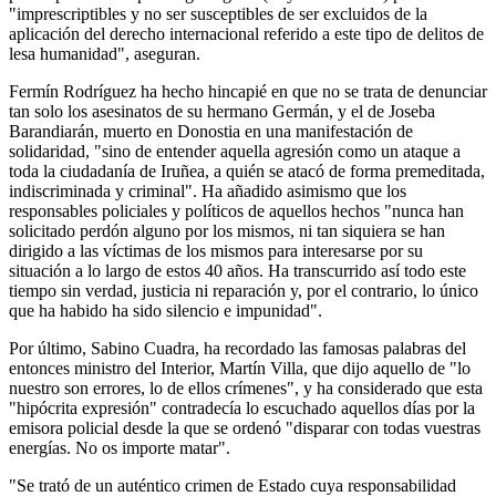
"imprescriptibles y no ser susceptibles de ser excluidos de la
aplicación del derecho internacional referido a este tipo de delitos de
lesa humanidad", aseguran.
Fermín Rodríguez ha hecho hincapié en que no se trata de denunciar
tan solo los asesinatos de su hermano Germán, y el de Joseba
Barandiarán, muerto en Donostia en una manifestación de
solidaridad, "sino de entender aquella agresión como un ataque a
toda la ciudadanía de Iruñea, a quién se atacó de forma premeditada,
indiscriminada y criminal". Ha añadido asimismo que los
responsables policiales y políticos de aquellos hechos "nunca han
solicitado perdón alguno por los mismos, ni tan siquiera se han
dirigido a las víctimas de los mismos para interesarse por su
situación a lo largo de estos 40 años. Ha transcurrido así todo este
tiempo sin verdad, justicia ni reparación y, por el contrario, lo único
que ha habido ha sido silencio e impunidad".
Por último, Sabino Cuadra, ha recordado las famosas palabras del
entonces ministro del Interior, Martín Villa, que dijo aquello de "lo
nuestro son errores, lo de ellos crímenes", y ha considerado que esta
"hipócrita expresión" contradecía lo escuchado aquellos días por la
emisora policial desde la que se ordenó "disparar con todas vuestras
energías. No os importe matar".
"Se trató de un auténtico crimen de Estado cuya responsabilidad