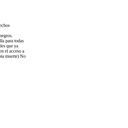
rechos
negros.
lla para todas
bles que ya
en el acceso a
opia muerte) No