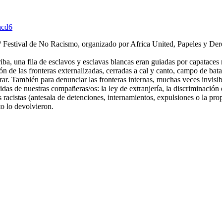
acd6
º Festival de No Racismo, organizado por Africa United, Papeles y De
ba, una fila de esclavos y esclavas blancas eran guiadas por capataces 
ón de las fronteras externalizadas, cerradas a cal y canto, campo de bata
rar. También para denunciar las fronteras internas, muchas veces invisi
das de nuestras compañeras/os: la ley de extranjería, la discriminación 
s racistas (antesala de detenciones, internamientos, expulsiones o la pr
o lo devolvieron.