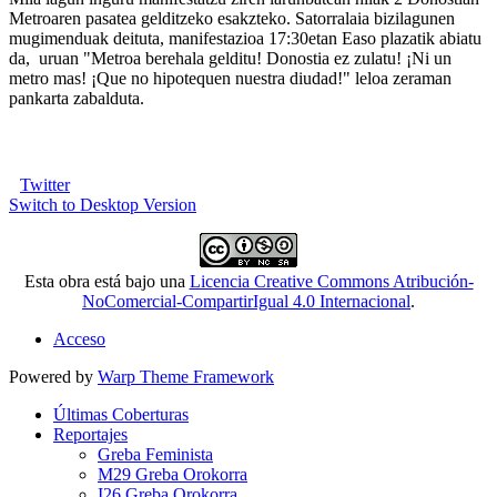
Metroaren pasatea gelditzeko esakzteko. Satorralaia bizilagunen
mugimenduak deituta, manifestazioa 17:30etan Easo plazatik abiatu
da, uruan "Metroa berehala gelditu! Donostia ez zulatu! ¡Ni un
metro mas! ¡Que no hipotequen nuestra diudad!" leloa zeraman
pankarta zabalduta.
Twitter
Switch to Desktop Version
Esta obra está bajo una
Licencia Creative Commons Atribución-
NoComercial-CompartirIgual 4.0 Internacional
.
Acceso
Powered by
Warp Theme Framework
Últimas Coberturas
Reportajes
Greba Feminista
M29 Greba Orokorra
I26 Greba Orokorra