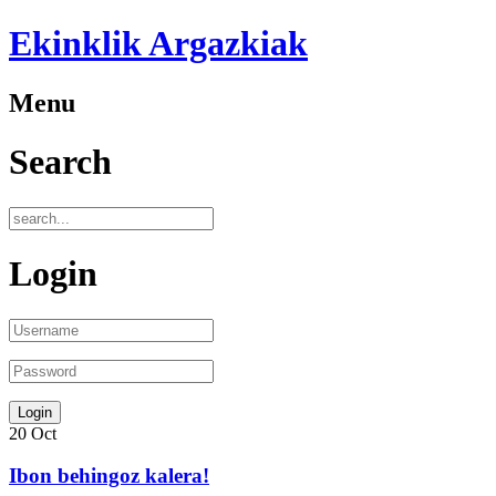
Ekinklik Argazkiak
Menu
Search
Login
20
Oct
Ibon behingoz kalera!