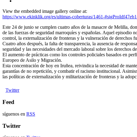
View the embedded image gallery online at:
https://www.ekinklik.org/es/ultimas-coberturas/1461-#sigProIdf47eb
Este 24 de junio se cumplen cuatro años de la masacre de Melilla, d
de las fuerzas de seguridad marroquíes y españolas. Aquel episodio no
control, la externalización de fronteras y la vulneración de derechos 
Cuatro años después, la falta de transparencia, la ausencia de responsa
seguridad y las necesidades del mercado laboral sobre los derechos de
El aumento de prácticas como los controles policiales basados en perfi
Europeo de Asilo y Migración.
Esta concentración de hoy en Iruñea, reivindica la necesidad de manten
garantías de no repetición, y combatir el racismo institucional. Asim
las políticas de externalización y militarización de fronteras y la adop
Twitter
Feed
síguenos en
RSS
Twitter