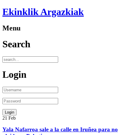
Ekinklik Argazkiak
Menu
Search
Login
21
Feb
Yala Nafarroa sale a la calle en Iruñea para no