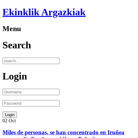
Ekinklik Argazkiak
Menu
Search
Login
02
Oct
Miles de personas, se han concentrado en Iruñea