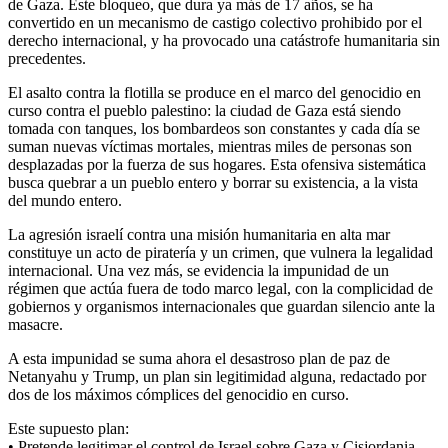
de Gaza. Este bloqueo, que dura ya más de 17 años, se ha
convertido en un mecanismo de castigo colectivo prohibido por el
derecho internacional, y ha provocado una catástrofe humanitaria sin
precedentes.
El asalto contra la flotilla se produce en el marco del genocidio en
curso contra el pueblo palestino: la ciudad de Gaza está siendo
tomada con tanques, los bombardeos son constantes y cada día se
suman nuevas víctimas mortales, mientras miles de personas son
desplazadas por la fuerza de sus hogares. Esta ofensiva sistemática
busca quebrar a un pueblo entero y borrar su existencia, a la vista
del mundo entero.
La agresión israelí contra una misión humanitaria en alta mar
constituye un acto de piratería y un crimen, que vulnera la legalidad
internacional. Una vez más, se evidencia la impunidad de un
régimen que actúa fuera de todo marco legal, con la complicidad de
gobiernos y organismos internacionales que guardan silencio ante la
masacre.
A esta impunidad se suma ahora el desastroso plan de paz de
Netanyahu y Trump, un plan sin legitimidad alguna, redactado por
dos de los máximos cómplices del genocidio en curso.
Este supuesto plan:
• Pretende legitimar el control de Israel sobre Gaza y Cisjordania.