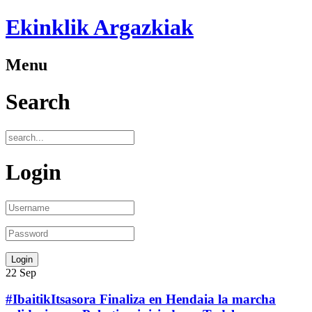
Ekinklik Argazkiak
Menu
Search
Login
22
Sep
#IbaitikItsasora Finaliza en Hendaia la marcha