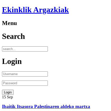
Ekinklik Argazkiak
Menu
Search
Login
15
Sep
Ibaitik Itsasora Palestinaren aldeko martxa