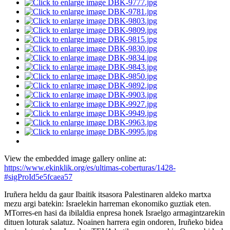
View the embedded image gallery online at:
https://www.ekinklik.org/es/ultimas-coberturas/1428-
#sigProId5e5fcaea57
Iruñera heldu da gaur Ibaitik itsasora Palestinaren aldeko martxa
mezu argi batekin: Israelekin harreman ekonomiko guztiak eten.
MTorres-en hasi da ibilaldia enpresa honek Israelgo armagintzarekin
dituen loturak salatuz. Noainen harrera egin ondoren, Iruñeko bidea