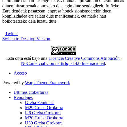
hartu dute eta han Israelgo TEVA botika enpresarekin Osasunbideak
dituen hitzarmenak apurtzeko deia egin dute sendagileek. Iruñeko
Zara dendatik pasatzean, enpresa honek sionismoarekin duen
konplizidadea ere salatu dute manifestariek, eta marka hau
boikoteatzeko deia luzatu dute.
Twitter
Switch to Desktop Version
Esta obra está bajo una
Licencia Creative Commons Atribución-
NoComercial-CompartirIgual 4.0 Internacional
.
Acceso
Powered by
Warp Theme Framework
Últimas Coberturas
Reportajes
Greba Feminista
M29 Greba Orokorra
I26 Greba Orokorra
M30 Greba Orokorra
U30 Greba Orokorra