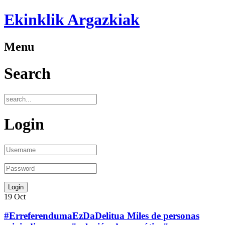
Ekinklik Argazkiak
Menu
Search
Login
19
Oct
#ErreferendumaEzDaDelitua Miles de personas