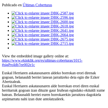
Publicado en
Últimas Coberturas
View the embedded image gallery online at:
https://www.ekinklik.org/es/ultimas-coberturas/1015-
#sigProIdb7ee002e1c
Euskal Herriaren askatasunaren aldeko borrokan erori direnak
gogoan, belanauldi berriei lanean jarraitzeko deia egin die Ezker
Abertzaleak.
Euskal Herriaren askatasunaren alde borrokan erori diren euskal
herritarrak gogoan izan dituzte gaur Iruñean egindako ekitaldi xume
batean. Belaunaldi berriei euren borrokarekin jarraitzea dagokiela
azpimarratu nahi izan dute antolatzaileek.