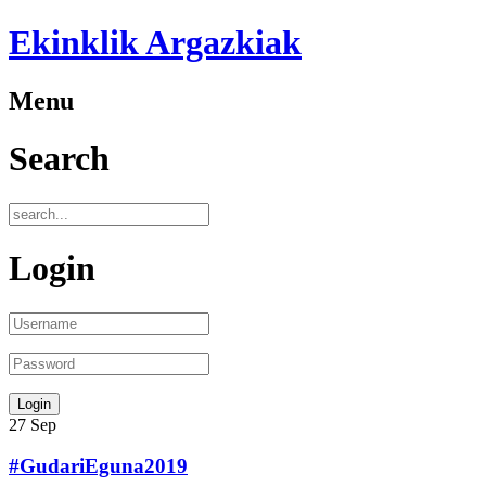
Ekinklik Argazkiak
Menu
Search
Login
27
Sep
#GudariEguna2019