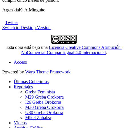
cumplir cinco meses de prisión.
ArgazkiaK: A.Minguito
Twitter
Switch to Desktop Version
Esta obra está bajo una
Licencia Creative Commons Atribución-
NoComercial-CompartirIgual 4.0 Internacional
.
Acceso
Powered by
Warp Theme Framework
Últimas Coberturas
Reportajes
Greba Feminista
M29 Greba Orokorra
I26 Greba Orokorra
M30 Greba Orokorra
U30 Greba Orokorra
Mikel Zabalza
Vídeos
Archivo Gráfico