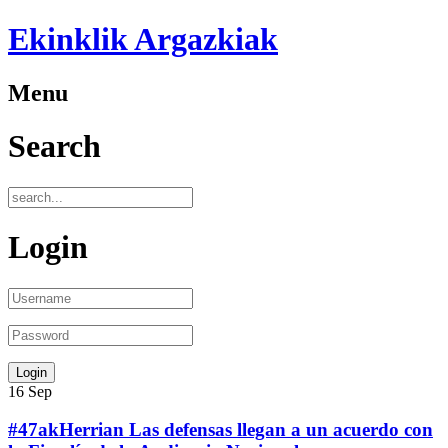
Ekinklik Argazkiak
Menu
Search
Login
16
Sep
#47akHerrian Las defensas llegan a un acuerdo con