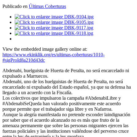
Publicado en
Últimas Coberturas
View the embedded image gallery online at:
https://www.ekinklik.org/es/ultimas-coberturas/1010-
#sigProId8a210d43dc
Abdenabi, huelguista de Huerta de Peralta, no será encarcelado ni
expulsado a Marruecos.
Abdenabi, uno de los huelguistas de Huerta de Peralta, no será
encarcelado ni expulsado del Estado español, ya que su defensa ha
llegado a un acuerdo con la Fiscalía.
Los colectivos que impulsaron la campaña #AbdenabiLibre y
#AbdenabiSeQueda han valorado positivamente este acuerdo
porque permite que el trabajador siga libre y en Nafarroa.
Aunque la alegría manifestada no pretende esconder laindignación
por saber que el acuerdo alcanzado no es más que fruto de la
amenaza permanente que sobre las personas migrantes ejercen las
fuerzas policiales y las instituciones valiéndose del perverso cruce
entre la ley de extranjería y la ley mordaza.