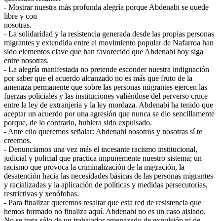
- Mostrar nuestra más profunda alegría porque Abdenabi se quede
libre y con
nosotras.
- La solidaridad y la resistencia generada desde las propias personas
migrantes y extendida entre el movimiento popular de Nafarroa han
sido elementos clave que han favorecido que Abdenabi hoy siga
entre nosotras.
- La alegría manifestada no pretende esconder nuestra indignación
por saber que el acuerdo alcanzado no es más que fruto de la
amenaza permanente que sobre las personas migrantes ejercen las
fuerzas policiales y las instituciones valiéndose del perverso cruce
entre la ley de extranjería y la ley mordaza. Abdenabi ha tenido que
aceptar un acuerdo por una agresión que nunca se dio sencillamente
porque, de lo contrario, hubiera sido expulsado.
- Ante ello queremos señalar: Abdenabi nosotros y nosotras sí te
creemos.
- Denunciamos una vez más el incesante racismo institucional,
judicial y policial que practica impunemente nuestro sistema; un
racismo que provoca la criminalización de la migración, la
desatención hacia las necesidades básicas de las personas migrantes
y racializadas y la aplicación de políticas y medidas persecutorias,
restrictivas y xenófobas.
- Para finalizar queremos resaltar que esta red de resistencia que
hemos formado no finaliza aquí. Abdenabi no es un caso aislado.
No se trata sólo de un trabajador amenazado de expulsión ni de