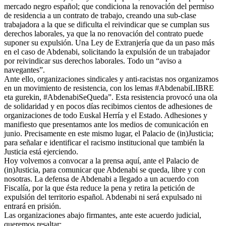
mercado negro español; que condiciona la renovación del permiso
de residencia a un contrato de trabajo, creando una sub-clase
trabajadora a la que se dificulta el reivindicar que se cumplan sus
derechos laborales, ya que la no renovación del contrato puede
suponer su expulsión. Una Ley de Extranjería que da un paso más
en el caso de Abdenabi, solicitando la expulsión de un trabajador
por reivindicar sus derechos laborales. Todo un “aviso a
navegantes”.
Ante ello, organizaciones sindicales y anti-racistas nos organizamos
en un movimiento de resistencia, con los lemas #AbdenabiLIBRE
eta gurekin, #AbdenabiSeQueda”. Esta resistencia provocó una ola
de solidaridad y en pocos días recibimos cientos de adhesiones de
organizaciones de todo Euskal Herría y el Estado. Adhesiones y
manifiesto que presentamos ante los medios de comunicación en
junio. Precisamente en este mismo lugar, el Palacio de (in)Justicia;
para señalar e identificar el racismo institucional que también la
Justicia está ejerciendo.
Hoy volvemos a convocar a la prensa aquí, ante el Palacio de
(in)Justicia, para comunicar que Abdenabi se queda, libre y con
nosotras. La defensa de Abdenabi a llegado a un acuerdo con
Fiscalía, por la que ésta reduce la pena y retira la petición de
expulsión del territorio español. Abdenabi ni será expulsado ni
entrará en prisión.
Las organizaciones abajo firmantes, ante este acuerdo judicial,
queremos resaltar: