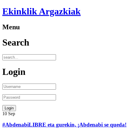
Ekinklik Argazkiak
Menu
Search
Login
10
Sep
#AbdenabiLIBRE eta gurekin, ¡Abdenabi se queda!