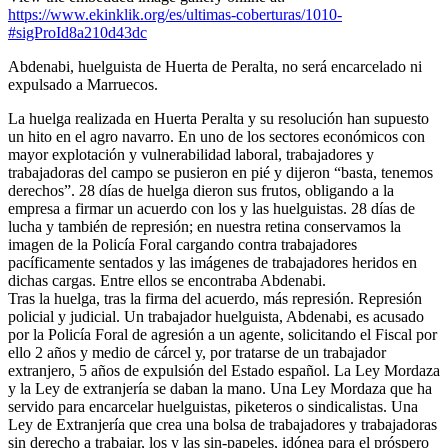
https://www.ekinklik.org/es/ultimas-coberturas/1010-
#sigProId8a210d43dc
Abdenabi, huelguista de Huerta de Peralta, no será encarcelado ni
expulsado a Marruecos.
La huelga realizada en Huerta Peralta y su resolución han supuesto
un hito en el agro navarro. En uno de los sectores económicos con
mayor explotación y vulnerabilidad laboral, trabajadores y
trabajadoras del campo se pusieron en pié y dijeron “basta, tenemos
derechos”. 28 días de huelga dieron sus frutos, obligando a la
empresa a firmar un acuerdo con los y las huelguistas. 28 días de
lucha y también de represión; en nuestra retina conservamos la
imagen de la Policía Foral cargando contra trabajadores
pacíficamente sentados y las imágenes de trabajadores heridos en
dichas cargas. Entre ellos se encontraba Abdenabi.
Tras la huelga, tras la firma del acuerdo, más represión. Represión
policial y judicial. Un trabajador huelguista, Abdenabi, es acusado
por la Policía Foral de agresión a un agente, solicitando el Fiscal por
ello 2 años y medio de cárcel y, por tratarse de un trabajador
extranjero, 5 años de expulsión del Estado español. La Ley Mordaza
y la Ley de extranjería se daban la mano. Una Ley Mordaza que ha
servido para encarcelar huelguistas, piketeros o sindicalistas. Una
Ley de Extranjería que crea una bolsa de trabajadores y trabajadoras
sin derecho a trabajar, los y las sin-papeles, idónea para el próspero