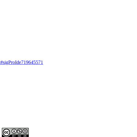
=18#sigProIde719645571