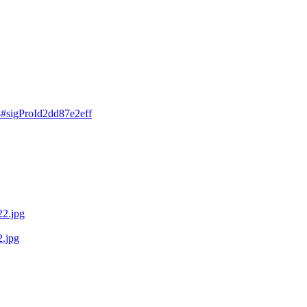
18#sigProId2dd87e2eff