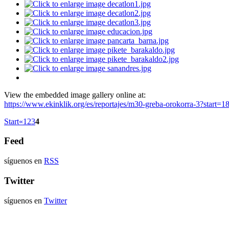
View the embedded image gallery online at:
https://www.ekinklik.org/es/reportajes/m30-greba-orokorra-3?start
Start
«
1
2
3
4
Feed
síguenos en
RSS
Twitter
síguenos en
Twitter