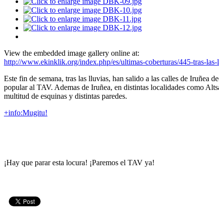
View the embedded image gallery online at:
http://www.ekinklik.org/index.php/es/ultimas-coberturas/445-tras-las
Este fin de semana, tras las lluvias, han salido a las calles de Iruñea 
popular al TAV. Ademas de Iruñea, en distintas localidades como Alts
multitud de esquinas y distintas paredes.
+info:Mugitu!
¡Hay que parar esta locura! ¡Paremos el TAV ya!