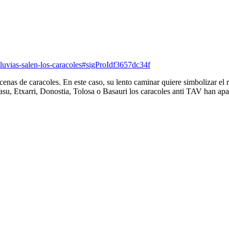
-lluvias-salen-los-caracoles#sigProIdf3657dc34f
decenas de caracoles. En este caso, su lento caminar quiere simbolizar el
asu, Etxarri, Donostia, Tolosa o Basauri los caracoles anti TAV han ap