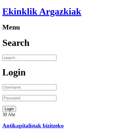
Ekinklik Argazkiak
Menu
Search
Login
30
Abr
Antikapitalistak bizitzeko