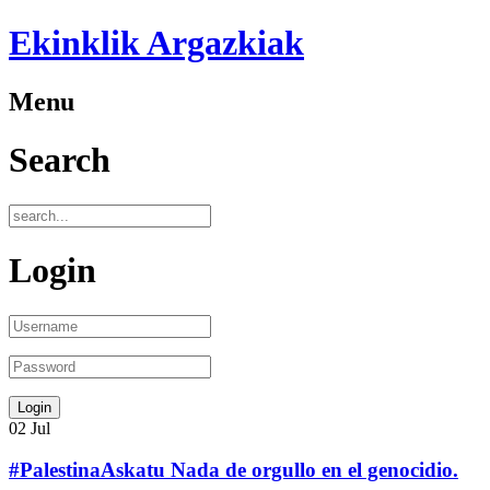
Ekinklik Argazkiak
Menu
Search
Login
02
Jul
#PalestinaAskatu Nada de orgullo en el genocidio.