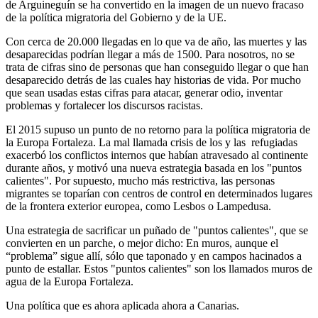
de Arguineguín se ha convertido en la imagen de un nuevo fracaso
de la política migratoria del Gobierno y de la UE.
Con cerca de 20.000 llegadas en lo que va de año, las muertes y las
desaparecidas podrían llegar a más de 1500. Para nosotros, no se
trata de cifras sino de personas que han conseguido llegar o que han
desaparecido detrás de las cuales hay historias de vida. Por mucho
que sean usadas estas cifras para atacar, generar odio, inventar
problemas y fortalecer los discursos racistas.
El 2015 supuso un punto de no retorno para la política migratoria de
la Europa Fortaleza. La mal llamada crisis de los y las refugiadas
exacerbó los conflictos internos que habían atravesado al continente
durante años, y motivó una nueva estrategia basada en los "puntos
calientes". Por supuesto, mucho más restrictiva, las personas
migrantes se toparían con centros de control en determinados lugares
de la frontera exterior europea, como Lesbos o Lampedusa.
Una estrategia de sacrificar un puñado de "puntos calientes", que se
convierten en un parche, o mejor dicho: En muros, aunque el
“problema” sigue allí, sólo que taponado y en campos hacinados a
punto de estallar. Estos "puntos calientes" son los llamados muros de
agua de la Europa Fortaleza.
Una política que es ahora aplicada ahora a Canarias.