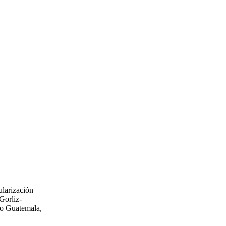
ularización
Gorliz-
mo Guatemala,