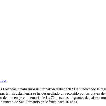
668d
nes Forzadas, finalizamos #EuropakoKarabana2020 reivindicando la reg
ras. En #Euskalherria se ha desarrollado un recorrido por las playas de 
acto de homenaje en memoria de las 72 personas migrantes de países co
n un rancho de San Fernando en México hace 10 años.