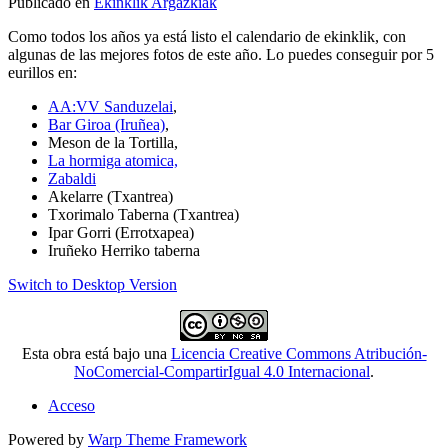
Publicado en
Ekinklik Argazkiak
Como todos los años ya está listo el calendario de ekinklik, con
algunas de las mejores fotos de este año. Lo puedes conseguir por 5
eurillos en:
AA:VV Sanduzelai
,
Bar Giroa (Iruñea)
,
Meson de la Tortilla,
La hormiga atomica,
Zabaldi
Akelarre (Txantrea)
Txorimalo Taberna (Txantrea)
Ipar Gorri (Errotxapea)
Iruñeko Herriko taberna
Switch to Desktop Version
Esta obra está bajo una
Licencia Creative Commons Atribución-
NoComercial-CompartirIgual 4.0 Internacional
.
Acceso
Powered by
Warp Theme Framework