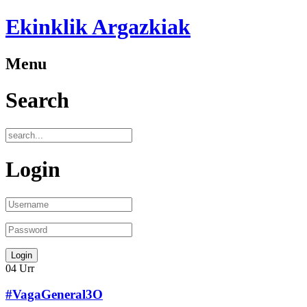
Ekinklik Argazkiak
Menu
Search
Login
04
Urr
#VagaGeneral3O