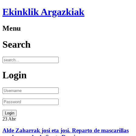
Ekinklik Argazkiak
Menu
Search
Login
23
Abr
Alde Zaharrak josi eta josi. Reparto de mascarillas