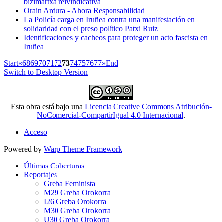
bizimartxa reivindicativa
Orain Ardura - Ahora Responsabilidad
La Policía carga en Iruñea contra una manifestación en
solidaridad con el preso político Patxi Ruiz
Identificaciones y cacheos para proteger un acto fascista en
Iruñea
Start
«
68
69
70
71
72
73
74
75
76
77
»
End
Switch to Desktop Version
Esta obra está bajo una
Licencia Creative Commons Atribución-
NoComercial-CompartirIgual 4.0 Internacional
.
Acceso
Powered by
Warp Theme Framework
Últimas Coberturas
Reportajes
Greba Feminista
M29 Greba Orokorra
I26 Greba Orokorra
M30 Greba Orokorra
U30 Greba Orokorra