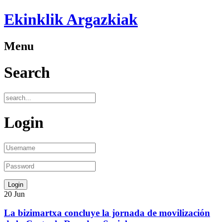
Ekinklik Argazkiak
Menu
Search
Login
20
Jun
La bizimartxa concluye la jornada de movilización