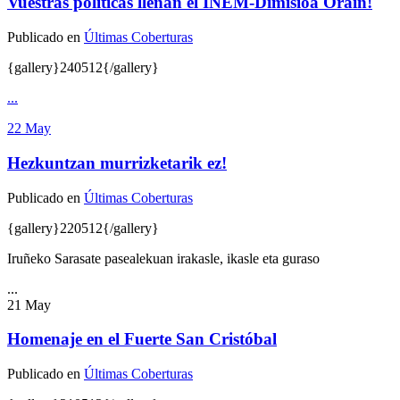
Vuestras políticas llenan el INEM-Dimisioa Orain!
Publicado en
Últimas Coberturas
{gallery}240512{/gallery}
...
22
May
Hezkuntzan murrizketarik ez!
Publicado en
Últimas Coberturas
{gallery}220512{/gallery}
Iruñeko Sarasate pasealekuan irakasle, ikasle eta guraso
...
21
May
Homenaje en el Fuerte San Cristóbal
Publicado en
Últimas Coberturas