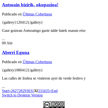
Antsoain bizirik, okupazioa!
Publicado en
Últimas Coberturas
{gallery}120412{/gallery}
Gaur goizean Antsoaingo gazte talde batek osasun etxe
...
09
Abr
Aberri Eguna
Publicado en
Últimas Coberturas
{gallery}080412{/gallery}
Las calles de Iruñea se vistieron ayer de verde festivo y
...
Start
«
26
27
28
29
30
31
32
33
34
35
»
End
Switch to Desktop Version