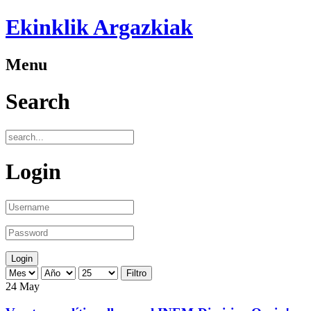
Ekinklik Argazkiak
Menu
Search
Login
Filtro
24
May